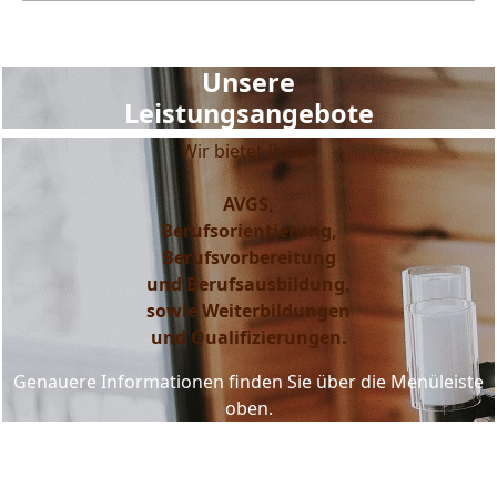
Unsere
Leistungsangebote
Wir bietet Ihnen
AVGS,
Berufsorientierung,
Berufsvorbereitung
und Berufsausbildung,
sowie Weiterbildungen
und Qualifizierungen.
Genauere Informationen finden Sie über die Menüleiste
oben.
Unsere